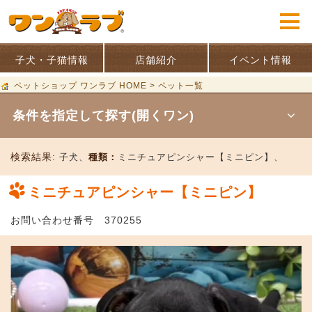
子犬・子猫情報
店舗紹介
イベント情報
ペットショップ ワンラブ HOME
>
ペット一覧
条件を指定して探す(開くワン)
検索結果:
子犬、
種類：
ミニチュアピンシャー【ミニピン】、
ミニチュアピンシャー【ミニピン】
お問い合わせ番号 370255