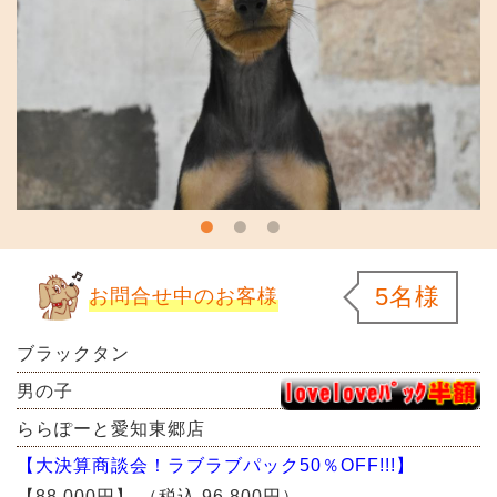
5名様
お問合せ中のお客様
ブラックタン
男の子
ららぽーと愛知東郷店
【大決算商談会！ラブラブパック50％OFF!!!】
【88,000円】
（税込 96,800円）