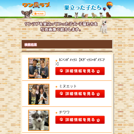
ｶﾆﾍﾝﾎﾟﾒｯｸｽ【Kﾀﾞｯｸｽ×ﾎﾟﾒﾗﾆｱ
ﾝ】
ミヌエット
チワワ