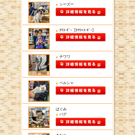
シーズー
ﾁﾜｺｰｷﾞｰ【ﾁﾜﾜ×ｺｰｷﾞｰ】
チワワ
ペルシャ
ぱぐみ
パグ