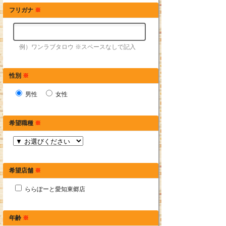
フリガナ
※
例）ワンラブタロウ ※スペースなしで記入
性別
※
男性
女性
希望職種
※
希望店舗
※
ららぽーと愛知東郷店
年齢
※