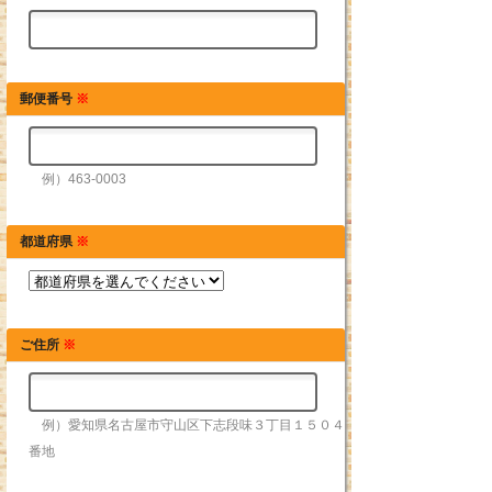
郵便番号
※
例）463-0003
都道府県
※
ご住所
※
例）愛知県名古屋市守山区下志段味３丁目１５０４
番地