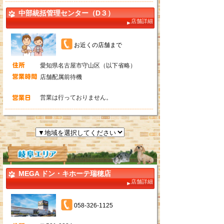
中部統括管理センター（D３）
店舗詳細
お近くの店舗まで
愛知県名古屋市守山区（以下省略）
店舗配属前待機
営業は行っておりません。
MEGA ドン・キホーテ瑞穂店
店舗詳細
058-326-1125