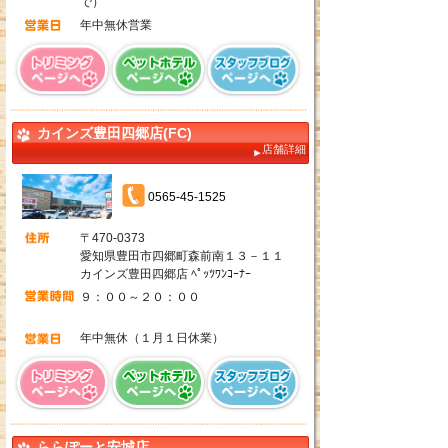
で）
年中無休営業
カインズ豊田四郷店(FC)
店舗詳細
0565-45-1525
〒470-0373
愛知県豊田市四郷町森前南１３－１１
カインズ豊田四郷店 ﾍﾟｯﾂﾜﾝｺｰﾅｰ
９：００～２０：００
年中無休（１月１日休業）
ららぽーと安城店