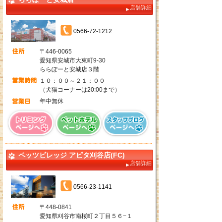
店舗詳細
0566-72-1212
〒446-0065
愛知県安城市大東町9-30
ららぽーと安城店３階
１０：００～２１：００
（犬猫コーナーは20:00まで）
年中無休
ペッツビレッジ アピタ刈谷店(FC)
店舗詳細
0566-23-1141
〒448-0841
愛知県刈谷市南桜町２丁目５６−１