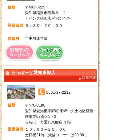
〒492-8229
愛知県稲沢市稲島５－２
カインズ稲沢店 ﾍﾟｯﾂﾜﾝｺｰﾅｰ
９：３０～２０：００
年中無休営業
ららぽーと愛知東郷店
店舗詳細
0561-37-2212
〒470-0186
愛知県愛知郡東郷町 東郷中央土地区画整
理事業62街区1・3
ららぽーと愛知東郷店 １階
１０：００～２０：００
土日祝21時（犬猫コーナーは20:00ま