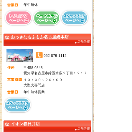
年中無休
おっきなもふもふ名古屋総本店
店舗詳細
052-879-1112
〒458-0848
愛知県名古屋市緑区水広２丁目１２１７
１０：００～２０：００
大型犬専門店
年中無休営業
イオン春日井店
店舗詳細