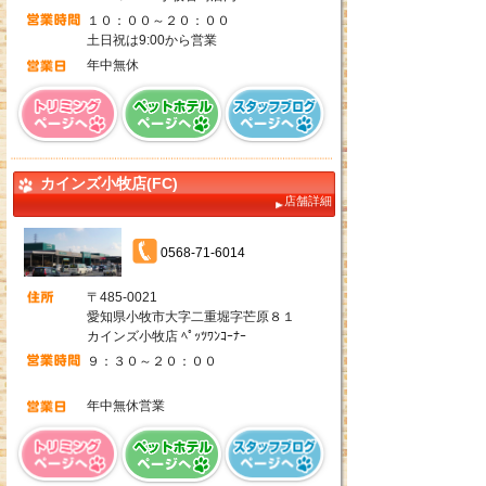
１０：００～２０：００
土日祝は9:00から営業
年中無休
カインズ小牧店(FC)
店舗詳細
0568-71-6014
〒485-0021
愛知県小牧市大字二重堀字芒原８１
カインズ小牧店 ﾍﾟｯﾂﾜﾝｺｰﾅｰ
９：３０～２０：００
年中無休営業