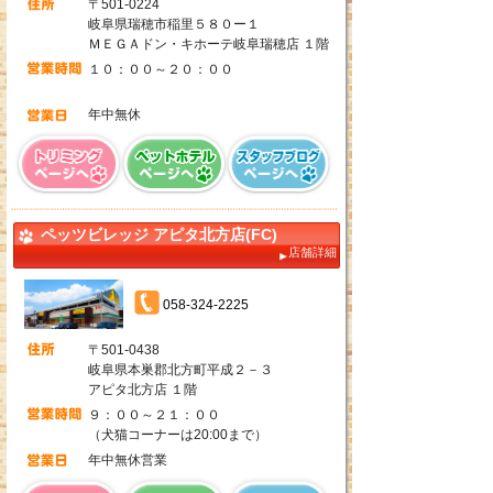
〒501-0224
岐阜県瑞穂市稲里５８０ー１
ＭＥＧＡドン・キホーテ岐阜瑞穂店 １階
１０：００～２０：００
年中無休
ペッツビレッジ アピタ北方店(FC)
店舗詳細
058-324-2225
〒501-0438
岐阜県本巣郡北方町平成２－３
アピタ北方店 １階
９：００～２１：００
（犬猫コーナーは20:00まで）
年中無休営業