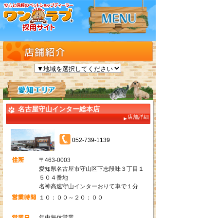
名古屋守山インター総本店
店舗詳細
052-739-1139
〒463-0003
愛知県名古屋市守山区下志段味３丁目１
５０４番地
名神高速守山インターおりて車で１分
１０：００～２０：００
年中無休営業