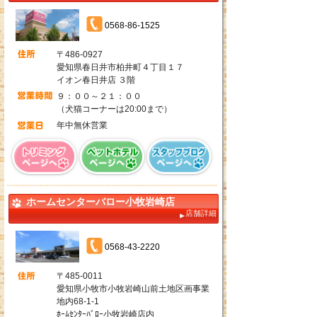
0568-86-1525
〒486-0927
愛知県春日井市柏井町４丁目１７
イオン春日井店 ３階
９：００～２１：００
（犬猫コーナーは20:00まで）
年中無休営業
ホームセンターバロー小牧岩崎店
店舗詳細
0568-43-2220
〒485-0011
愛知県小牧市小牧岩崎山前土地区画事業
地内68-1-1
ﾎｰﾑｾﾝﾀｰﾊﾞﾛｰ小牧岩崎店内