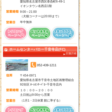
愛知県名古屋市西区香呑町6-49-1
イオンタウン名西店1階
9:00～21:00
（犬猫コーナーは20:00まで）
年中無休
ホームセンターバロー千音寺店(FC)
店舗詳細
052-439-1211
〒454‐0971
愛知県名古屋市千音寺土地区画整理組合
92街区 ﾎｰﾑｾﾝﾀｰﾊﾞﾛｰ千音寺店内
１０：００～２０：００
土日祝は9:00から営業
（1月1・2日休業 館に準ずる）