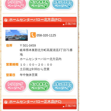
ホームセンターバロー北方店(FC)
店舗詳細
058-320-1125
〒501-0459
岐阜県本巣郡北方町高屋清流3丁目71番
地
ホームセンターバロー北方店内
１０：００～２０：００
土日祝は9:00から営業
年中無休営業
ホームセンターバロー正木店(FC)
店舗詳細