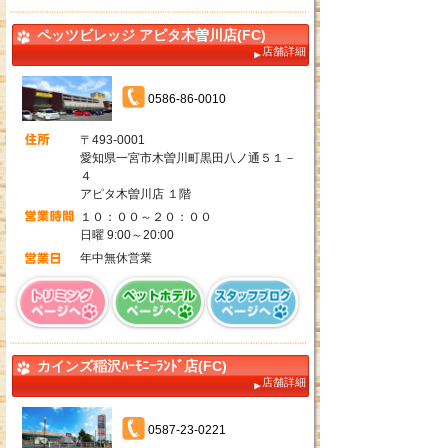
ペッツビレッジ アピタ木曽川店(FC)
店舗詳細
0586-86-0010
〒493-0001
愛知県一宮市木曽川町黒田八ノ通５１－
４
アピタ木曽川店 １階
１０：００～２０：００
日曜 9:00～20:00
年中無休営業
カインズ稲沢ﾊｰﾓﾆｰﾗﾝﾄﾞ店(FC)
店舗詳細
0587-23-0221