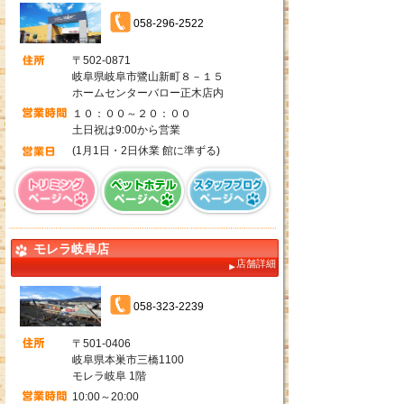
058-296-2522
〒502-0871
岐阜県岐阜市鷺山新町８－１５
ホームセンターバロー正木店内
１０：００～２０：００
土日祝は9:00から営業
(1月1日・2日休業 館に準ずる)
モレラ岐阜店
店舗詳細
058-323-2239
〒501-0406
岐阜県本巣市三橋1100
モレラ岐阜 1階
10:00～20:00