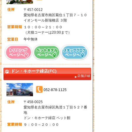
〒457-0012
愛知県名古屋市南区菊住１丁目７－１０
イオンモール新瑞橋店 ３階
１０：００～２１：００
（犬猫コーナーは20:00まで）
年中無休
ドン・キホーテ緑店(FC)
店舗詳細
052-878-1125
〒458-0025
愛知県名古屋市緑区鳥澄１丁目５２７番
地
ドン・キホーテ緑店 ペット館
９：００～２０：００