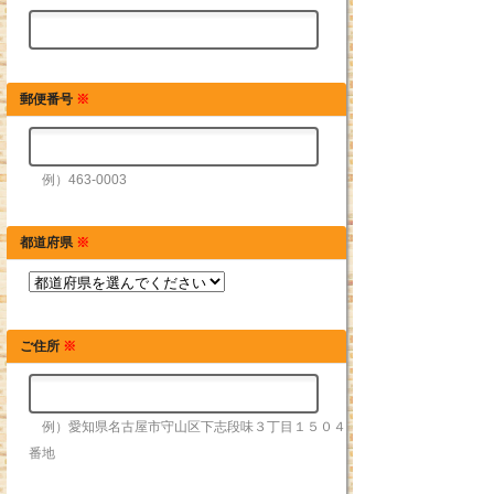
郵便番号
※
例）463-0003
都道府県
※
ご住所
※
例）愛知県名古屋市守山区下志段味３丁目１５０４
番地