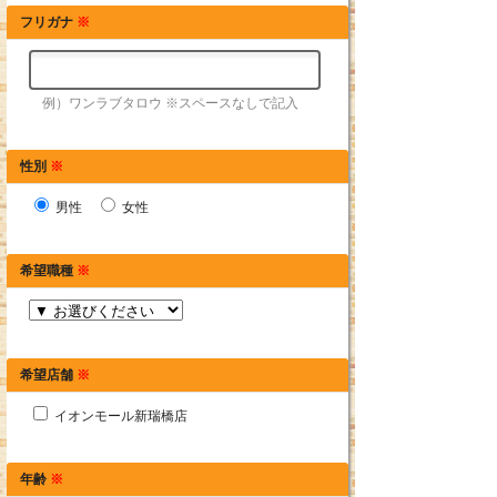
フリガナ
※
例）ワンラブタロウ ※スペースなしで記入
性別
※
男性
女性
希望職種
※
希望店舗
※
イオンモール新瑞橋店
年齢
※