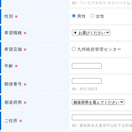
例）ワンラブタロウ ※スペースな
性別
男性
女性
※
希望職種
※
希望店舗
九州統括管理センター
※
年齢
※
郵便番号
※
例）463-0003
都道府県
※
ご住所
※
例）愛知県名古屋市守山区下志段