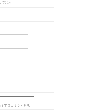
しで記入
味３丁目１５０４番地