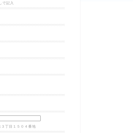
しで記入
味３丁目１５０４番地