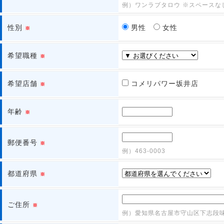
例）ワンラブタロウ ※スペースな
性別
男性
女性
※
希望職種
※
希望店舗
コメリパワー坂井店
※
年齢
※
郵便番号
※
例）463-0003
都道府県
※
ご住所
※
例）愛知県名古屋市守山区下志段