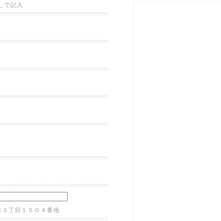
しで記入
味３丁目１５０４番地