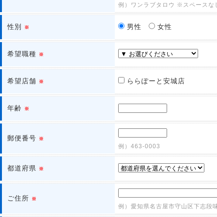
例）ワンラブタロウ ※スペースな
性別
男性
女性
※
希望職種
※
希望店舗
ららぽーと安城店
※
年齢
※
郵便番号
※
例）463-0003
都道府県
※
ご住所
※
例）愛知県名古屋市守山区下志段