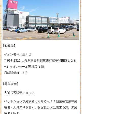
【勤務先】
イオンモール三川店
〒997-1316 山形県東田川郡三川町猪子和田庫１２８
−１ イオンモール三川店 １階
店舗詳細はこちら
【募集職種】
犬猫接客販売スタッフ
ペットショップ経験者はもちろん！！他業種営業職経
験者・人見知りをせず、お客様とお話出来る方。未経
験者大歓迎