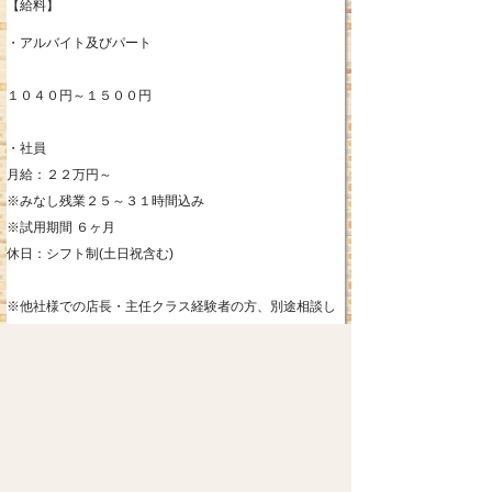
【給料】
・アルバイト及びパート
１０４０円～１５００円
・社員
月給：２２万円～
※みなし残業２５～３１時間込み
※試用期間 ６ヶ月
休日：シフト制(土日祝含む)
※他社様での店長・主任クラス経験者の方、別途相談し
てください。
※社員雇用については経験や面談にて応相談
※研修期間3か月有り
【勤務時間】
シフト制