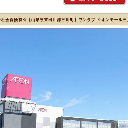
☆社会保険有☆【山形県東田川郡三川町】ワンラブ イオンモール三