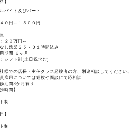
料】
ルバイト及びパート
４０円～１５００円
員
給：２２万円～
なし残業２５～３１時間込み
用期間 ６ヶ月
：シフト制(土日祝含む)
社様での店長・主任クラス経験者の方、別途相談してください。
員雇用については経験や面談にて応相談
修期間3か月有り
務時間】
ト制
日】
ト制