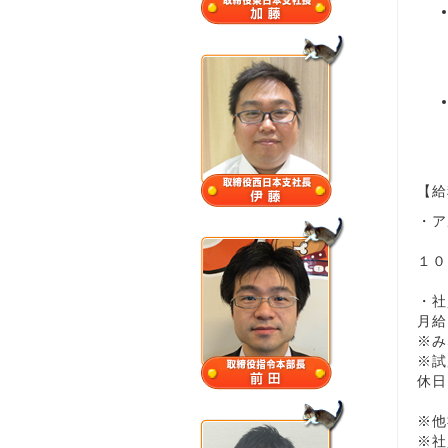
【給
・ア
１０
・社
月
※み
※試
休日
※他
※社