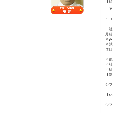
【給
・ア
１０
・社
月
※み
※試
休日
※他
※社
※研
【勤
シフ
【休
シフ