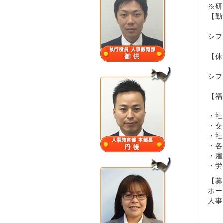
※研
【勤
シフ
【休
シフ
【福
・社
・交
・社
・各
・雇
・労
【募
ホー
人事