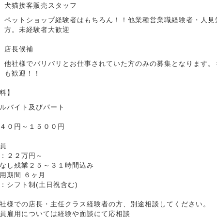
犬猫接客販売スタッフ
ペットショップ経験者はもちろん！！他業種営業職経験者・人見
方。未経験者大歓迎
店長候補
他社様でバリバリとお仕事されていた方のみの募集となります。
も歓迎！！
料】
ルバイト及びパート
４０円～１５００円
員
給：２２万円～
なし残業２５～３１時間込み
用期間 ６ヶ月
：シフト制(土日祝含む)
社様での店長・主任クラス経験者の方、別途相談してください。
員雇用については経験や面談にて応相談