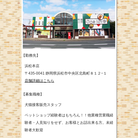
【勤務先】
浜松本店
〒435-0041 静岡県浜松市中央区北島町８１２−１
店舗詳細はこちら
【募集職種】
犬猫接客販売スタッフ
ペットショップ経験者はもちろん！！他業種営業職経
験者・人見知りをせず、お客様とお話出来る方。未経
験者大歓迎