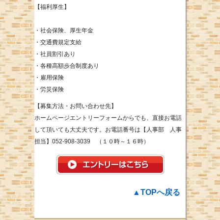
【福利厚生】
・社会保険、厚生年金
・交通費規定支給
・社員割引あり
・各種高額歩合制度あり
・雇用保険
・労災保険
【募集方法・お問い合わせ先】
ホームページエントリーフォームからでも、直接お電話
して頂いても大丈夫です。お電話番号は【人事部 人事
担当】052-908-3039 （１０時～１６時）
▲TOPへ戻る