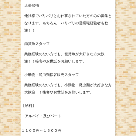
店長候補
他社様でバリバリとお仕事されていた方のみの募集と
なります。もちろん、バリバリの営業職経験者も歓
迎！！
鑑賞魚スタッフ
業務経験のない方でも、観賞魚が大好きな方大歓
迎！！接客やお世話をお願いします。
小動物・爬虫類接客販売スタッフ
業務経験のない方でも、小動物・爬虫類が大好きな方
大歓迎！！接客やお世話をお願いします。
【給料】
・アルバイト及びパート
１１００円～１５００円