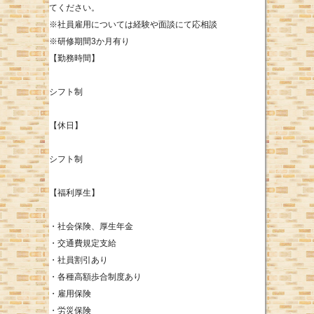
てください。
※社員雇用については経験や面談にて応相談
※研修期間3か月有り
【勤務時間】
シフト制
【休日】
シフト制
【福利厚生】
・社会保険、厚生年金
・交通費規定支給
・社員割引あり
・各種高額歩合制度あり
・雇用保険
・労災保険