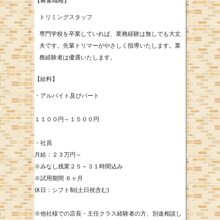
【募集職種】
トリミングスタッフ
専門学校を卒業していれば、業務経験は無しでも大丈
夫です。先輩トリマーがやさしく指導いたします。業
務経験者は優遇いたします。
【給料】
・アルバイト及びパート
１１００円～１５００円
・社員
月給：２３万円～
※みなし残業２５～３１時間込み
※試用期間 ６ヶ月
休日：シフト制(土日祝含む)
※他社様での店長・主任クラス経験者の方、別途相談し