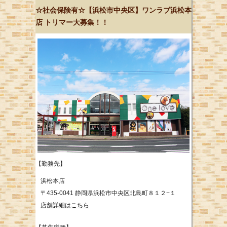
☆社会保険有☆【浜松市中央区】ワンラブ浜松本
店 トリマー大募集！！
【勤務先】
浜松本店
〒435-0041 静岡県浜松市中央区北島町８１２−１
店舗詳細はこちら