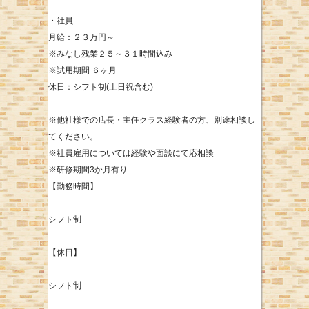
・社員
月給：２３万円～
※みなし残業２５～３１時間込み
※試用期間 ６ヶ月
休日：シフト制(土日祝含む)
※他社様での店長・主任クラス経験者の方、別途相談し
てください。
※社員雇用については経験や面談にて応相談
※研修期間3か月有り
【勤務時間】
シフト制
【休日】
シフト制