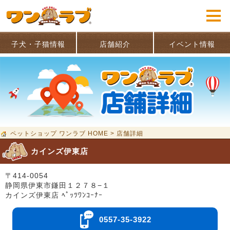
子犬・子猫情報
店舗紹介
イベント情報
ペットショップ ワンラブ HOME
>
店舗詳細
カインズ伊東店
〒414-0054
静岡県伊東市鎌田１２７８−１
カインズ伊東店 ﾍﾟｯﾂﾜﾝｺｰﾅｰ
0557-35-3922