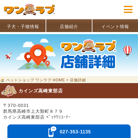
子犬・子猫情報
店舗紹介
イベント情報
ペットショップ ワンラブ HOME
>
店舗詳細
カインズ高崎東部店
〒370-0031
群馬県高崎市上大類町８７９
カインズ高崎東部店 ﾍﾟｯﾂﾜﾝｺｰﾅｰ
027-353-1135