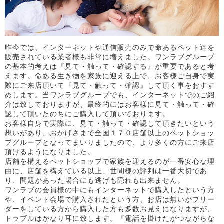
昨今では、インターネットや通信販売のみで命あるペット達を
販売されている業者様も非常に増えました。ワンラブグループ
の基本的考えは『見て・触って・確認する』が重要であると考
えます。命ある生き物を家族に迎える上で、お客様ご自身で実
際にご来店頂いて『見て・触って・確認』して頂く事をおすす
めします。当ワンラブグループでも、インターネットでのご紹
介は致しておりますが、最終的にはお客様に見て・触って・確
認して頂いたのちにご購入して頂いております。
お客様自身で実際に、見て・触って・確認して頂きたいという
想いがあり、おかげさまで全国１７０店舗以上のペットショッ
プグループとなってまいりましたので、より多くの方にご来店
頂けるようになりました。
店舗を構えるペットショップで家族を迎えるのが一番安心な理
由に、店舗を構えている以上、世間様の評判は一番大切であ
り、問題があった場合にも逃げも隠れも出来ません。
ワンラブの会員様の中にもインターネットで購入したという方
や、イベント会場で購入されたという方、お店は無いがブリー
ダーをしている方から購入した方も多数お見えになりますが、
トラブルはかなり耳に致します。『電話を掛けたがつながらな