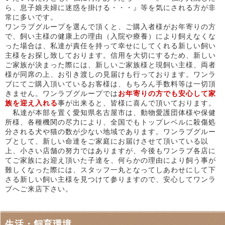
ら、息子娘夫婦に迷惑を掛ける・・・』等を気にされる方が非
常に多いです。
ワンラブグループを選んで頂くと、ご購入者様がお年寄りの方
で、飼い主様の健康上の理由（入院や療養）により飼えなくな
った場合は、私達が責任を持って幸せにしてくれる新しい飼い
主様をお探し致しております。信用を大切にするため、新しい
ご家族が決まった際には、新しいご家族様と現飼い主様、両者
様が同席の上、お引き渡しの見届けも行っております。ワンラ
ブにてご購入頂いているお客様は、もちろん手数料等は一切頂
きません。ワンラブグループでは
お年寄りの方でも安心して家
族を迎え入れる
事が出来ると、皆様に喜んで頂いております。
私達が本部を置く愛知県名古屋市は、動物愛護団体様や保健
所様、各種機関の尽力により、全国でもトップレベルに殺傷処
分される犬や猫の数が少ない地域であります。ワンラブグルー
プとして、新しい命達をご家庭にお届けさせて頂いている以
上、小さい店舗の努力ではありますが、今後もワンラブ各店に
てご家族にお迎え頂いた子達を、何らかの理由により飼う事が
難しくなった際には、スタッフ一丸となってしあわせにして下
さる新しい飼い主様を見つけて参りますので、安心してワンラ
ブへご来店下さい。
生活・飼育環境