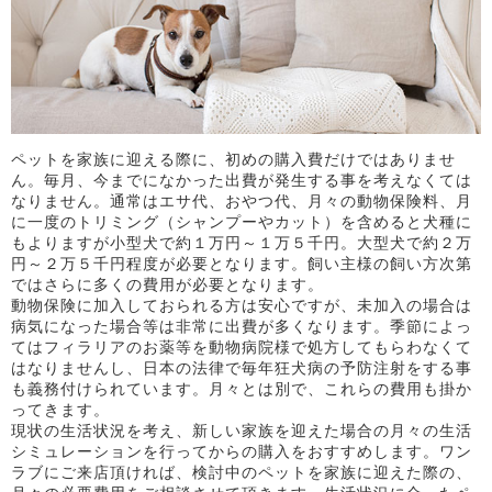
ペットを家族に迎える際に、初めの購入費だけではありませ
ん。毎月、今までになかった出費が発生する事を考えなくては
なりません。通常はエサ代、おやつ代、月々の動物保険料、月
に一度のトリミング（シャンプーやカット）を含めると犬種に
もよりますが小型犬で約１万円～１万５千円。大型犬で約２万
円～２万５千円程度が必要となります。飼い主様の飼い方次第
ではさらに多くの費用が必要となります。
動物保険に加入しておられる方は安心ですが、未加入の場合は
病気になった場合等は非常に出費が多くなります。季節によっ
てはフィラリアのお薬等を動物病院様で処方してもらわなくて
はなりませんし、日本の法律で毎年狂犬病の予防注射をする事
も義務付けられています。月々とは別で、これらの費用も掛か
ってきます。
現状の生活状況を考え、新しい家族を迎えた場合の月々の生活
シミュレーションを行ってからの購入をおすすめします。ワン
ラブにご来店頂ければ、検討中のペットを家族に迎えた際の、