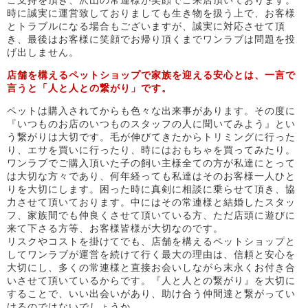
ご支持を頂き、沢山の常連様が笑顔でご来店頂いております。
時に誠実に運営致しておりましても生き物を扱う上で、お客様
とトラブルになる場合もございますが、誠実に対応させて頂
き、最後はお客様に笑顔でお帰り頂くまでワンラブは問題を投
げ出しません。
店舗を構えるペットショップで家族を迎える安心とは、一言で
言うと「人と人との繋がり」です。
ペットは購入されてからも色々な出来事があります。その度に
『いつものお店のいつものスタッフの人に聞いてみよう』とい
う繋がりは大切です。毛が伸びてきたからトリミングに行った
り、エサを買いに行ったり、時にはおもちゃを買ってみたり。
ワンラブでご購入頂いた子の飼い主様全ての方が私達にとって
は大切な方々であり、何年経っても私達はそのお客様一人ひと
りを大切にします。困った時に真剣に相談に乗らせて頂き、協
力させて頂いております。中にはその常連様と結婚したスタッ
フ、家族間でも仲良くさせて頂いている方、ただ店頭に遊びに
来て下さる方等、お客様皆様が大切なのです。
リスクやコストを掛けてでも、店舗を構えるペットショップと
してワンラブが運営を続けて行く最大の理由は、信頼と安心を
大切にし、多くの常連様と直接お会いしながら末永くお付き合
いさせて頂いているからです。『人と人との繋がり』を大切に
することで、いい出会いがあり、助け合う仲間達と繋がってい
けるのではないでしょうか。