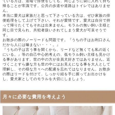
ている方は、道端で排便をしても、同じように袋に入れて持ち
帰ることが常識です。公共の歩道や道路はトイレではありませ
ん。
本当に愛犬は家族だと思って下さっている方は、ぜひ家族の排
便処理をして上げて下さい。それが愛情です。愛犬は自分で持
って帰りたくてもそれは出来ません。モラルの無い飼い主様と
同じ目で見られ、共犯者扱いされてしまう愛犬が可哀そうで
す。
お散歩の際のノーリードも問題です。『うちの子はお利口さん
だから人には噛まない・・・。』
『うちの子は言う事を聞くから、リードなど無くても私の近く
にいる。』等の自己中心的考えの、低モラル飼い主様も見かけ
る事があります。世の中の方が全員犬好きではありません。近
づくことすら嫌な方も世の中にはお見えになる事を大人として
理解し、その様な方々への配慮を忘れてはなりません。お散歩
の際はリードを付けて、しっかり紐を手に握ってお出かけを
し、愛犬家としてのモラルを大切にしましょう。
月々に必要な費用を考えよう