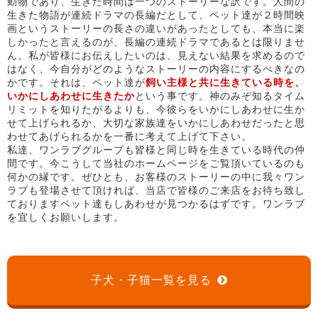
動物であり、生きた時間は一つのストーリーな訳です。人間の
生きた物語が連続ドラマの長編だとして、ペット達が２時間映
画というストーリーの長さの違いがあったとしても、本当に楽
しかったと言えるのが、長編の連続ドラマであるとは限りませ
ん。私が皆様にお伝えしたいのは、見えない結果を求めるので
はなく、今自分がどのようなストーリーの内容にするべきなの
かです。それは、ペット達が
飼い主様と共に生きている時を、
いかにしあわせに生きたか
という事です。神のみぞ知るタイム
リミットを知りたがるよりも、今彼らをいかにしあわせに生か
せて上げられるか、大切な家族達をいかにしあわせだったと思
わせてあげられるかを一番に考えて上げて下さい。
私達、ワンラブグループも皆様と同じ時を生きている時代の仲
間です。今こうして当社のホームページをご覧頂いているのも
何かの縁です。ぜひとも、お客様のストーリーの中に我々ワン
ラブも登場させて頂ければ、当店で皆様のご来店をお待ち致し
ておりますペット達もしあわせが見つかるはずです。ワンラブ
を宜しくお願いします。
子犬・子猫一覧を見る