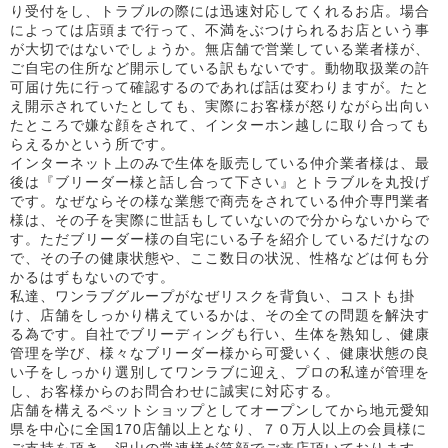
り受付をし、トラブルの際には迅速対応してくれるお店。場合
によっては店頭まで行って、不満をぶつけられるお店という事
が大切ではないでしょうか。無店舗で営業している業者様が、
ご自宅の住所など開示している訳もないです。動物取扱業の許
可届け先に行って確認するのであれば話は変わりますが。たと
え開示されていたとしても、実際にお客様が怒りながら出向い
たところで嫌な顔をされて、インターホン越しに取り合っても
らえるかという所です。
インターネット上のみで生体を販売している仲介業者様は、最
後は『ブリーダー様と話し合って下さい』とトラブルを丸投げ
です。なぜならその様な業態で商売をされている仲介専門業者
様は、その子を実際に世話もしていないので分からないからで
す。ただブリーダー様の自宅にいる子を紹介しているだけなの
で、その子の健康状態や、ここ数日の状況、性格などは何も分
かるはずもないのです。
私達、ワンラブグループがなぜリスクを背負い、コストも掛
け、店舗をしっかり構えているかは、その全ての問題を解決す
る為です。自社でブリーディングも行い、生体を熟知し、健康
管理を学び、様々なブリーダー様から可愛いく、健康状態の良
い子をしっかり選別してワンラブに迎え、プロの私達が管理を
し、お客様からのお問合わせに誠実に対応する。
店舗を構えるペットショップとしてオープンしてから地元愛知
県を中心に全国170店舗以上となり、７０万人以上の会員様に