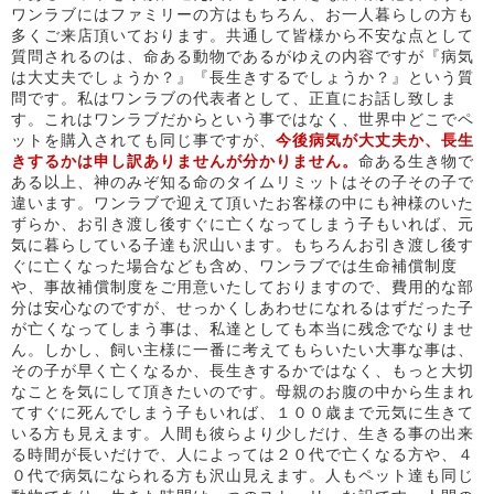
ワンラブにはファミリーの方はもちろん、お一人暮らしの方も
多くご来店頂いております。共通して皆様から不安な点として
質問されるのは、命ある動物であるがゆえの内容ですが『病気
は大丈夫でしょうか？』『長生きするでしょうか？』という質
問です。私はワンラブの代表者として、正直にお話し致しま
す。これはワンラブだからという事ではなく、世界中どこでペ
ットを購入されても同じ事ですが、
今後病気が大丈夫か、長生
きするかは申し訳ありませんが分かりません。
命ある生き物で
ある以上、神のみぞ知る命のタイムリミットはその子その子で
違います。ワンラブで迎えて頂いたお客様の中にも神様のいた
ずらか、お引き渡し後すぐに亡くなってしまう子もいれば、元
気に暮らしている子達も沢山います。もちろんお引き渡し後す
ぐに亡くなった場合なども含め、ワンラブでは生命補償制度
や、事故補償制度をご用意いたしておりますので、費用的な部
分は安心なのですが、せっかくしあわせになれるはずだった子
が亡くなってしまう事は、私達としても本当に残念でなりませ
ん。しかし、飼い主様に一番に考えてもらいたい大事な事は、
その子が早く亡くなるか、長生きするかではなく、もっと大切
なことを気にして頂きたいのです。母親のお腹の中から生まれ
てすぐに死んでしまう子もいれば、１００歳まで元気に生きて
いる方も見えます。人間も彼らより少しだけ、生きる事の出来
る時間が長いだけで、人によっては２０代で亡くなる方や、４
０代で病気になられる方も沢山見えます。人もペット達も同じ