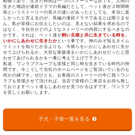
動物であり、生きた時間は一つのストーリーな訳です。人間の
生きた物語が連続ドラマの長編だとして、ペット達が２時間映
画というストーリーの長さの違いがあったとしても、本当に楽
しかったと言えるのが、長編の連続ドラマであるとは限りませ
ん。私が皆様にお伝えしたいのは、見えない結果を求めるので
はなく、今自分がどのようなストーリーの内容にするべきなの
かです。それは、ペット達が
飼い主様と共に生きている時を、
いかにしあわせに生きたか
という事です。神のみぞ知るタイム
リミットを知りたがるよりも、今彼らをいかにしあわせに生か
せて上げられるか、大切な家族達をいかにしあわせだったと思
わせてあげられるかを一番に考えて上げて下さい。
私達、ワンラブグループも皆様と同じ時を生きている時代の仲
間です。今こうして当社のホームページをご覧頂いているのも
何かの縁です。ぜひとも、お客様のストーリーの中に我々ワン
ラブも登場させて頂ければ、当店で皆様のご来店をお待ち致し
ておりますペット達もしあわせが見つかるはずです。ワンラブ
を宜しくお願いします。
子犬・子猫一覧を見る