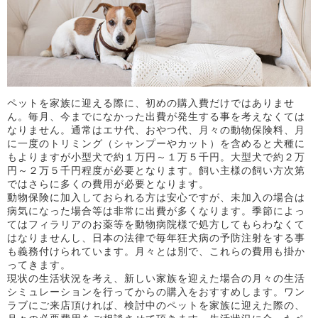
ペットを家族に迎える際に、初めの購入費だけではありませ
ん。毎月、今までになかった出費が発生する事を考えなくては
なりません。通常はエサ代、おやつ代、月々の動物保険料、月
に一度のトリミング（シャンプーやカット）を含めると犬種に
もよりますが小型犬で約１万円～１万５千円。大型犬で約２万
円～２万５千円程度が必要となります。飼い主様の飼い方次第
ではさらに多くの費用が必要となります。
動物保険に加入しておられる方は安心ですが、未加入の場合は
病気になった場合等は非常に出費が多くなります。季節によっ
てはフィラリアのお薬等を動物病院様で処方してもらわなくて
はなりませんし、日本の法律で毎年狂犬病の予防注射をする事
も義務付けられています。月々とは別で、これらの費用も掛か
ってきます。
現状の生活状況を考え、新しい家族を迎えた場合の月々の生活
シミュレーションを行ってからの購入をおすすめします。ワン
ラブにご来店頂ければ、検討中のペットを家族に迎えた際の、