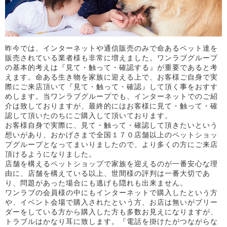
昨今では、インターネットや通信販売のみで命あるペット達を
販売されている業者様も非常に増えました。ワンラブグループ
の基本的考えは『見て・触って・確認する』が重要であると考
えます。命ある生き物を家族に迎える上で、お客様ご自身で実
際にご来店頂いて『見て・触って・確認』して頂く事をおすす
めします。当ワンラブグループでも、インターネットでのご紹
介は致しておりますが、最終的にはお客様に見て・触って・確
認して頂いたのちにご購入して頂いております。
お客様自身で実際に、見て・触って・確認して頂きたいという
想いがあり、おかげさまで全国１７０店舗以上のペットショッ
プグループとなってまいりましたので、より多くの方にご来店
頂けるようになりました。
店舗を構えるペットショップで家族を迎えるのが一番安心な理
由に、店舗を構えている以上、世間様の評判は一番大切であ
り、問題があった場合にも逃げも隠れも出来ません。
ワンラブの会員様の中にもインターネットで購入したという方
や、イベント会場で購入されたという方、お店は無いがブリー
ダーをしている方から購入した方も多数お見えになりますが、
トラブルはかなり耳に致します。『電話を掛けたがつながらな