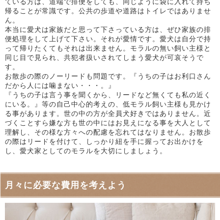
ている方は、道端で排便をしても、同じように袋に入れて持ち
帰ることが常識です。公共の歩道や道路はトイレではありませ
ん。
本当に愛犬は家族だと思って下さっている方は、ぜひ家族の排
便処理をして上げて下さい。それが愛情です。愛犬は自分で持
って帰りたくてもそれは出来ません。モラルの無い飼い主様と
同じ目で見られ、共犯者扱いされてしまう愛犬が可哀そうで
す。
お散歩の際のノーリードも問題です。『うちの子はお利口さん
だから人には噛まない・・・。』
『うちの子は言う事を聞くから、リードなど無くても私の近く
にいる。』等の自己中心的考えの、低モラル飼い主様も見かけ
る事があります。世の中の方が全員犬好きではありません。近
づくことすら嫌な方も世の中にはお見えになる事を大人として
理解し、その様な方々への配慮を忘れてはなりません。お散歩
の際はリードを付けて、しっかり紐を手に握ってお出かけを
し、愛犬家としてのモラルを大切にしましょう。
月々に必要な費用を考えよう