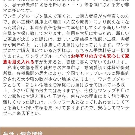
ら、息子娘夫婦に迷惑を掛ける・・・』等を気にされる方が非
常に多いです。
ワンラブグループを選んで頂くと、ご購入者様がお年寄りの方
で、飼い主様の健康上の理由（入院や療養）により飼えなくな
った場合は、私達が責任を持って幸せにしてくれる新しい飼い
主様をお探し致しております。信用を大切にするため、新しい
ご家族が決まった際には、新しいご家族様と現飼い主様、両者
様が同席の上、お引き渡しの見届けも行っております。ワンラ
ブにてご購入頂いているお客様は、もちろん手数料等は一切頂
きません。ワンラブグループでは
お年寄りの方でも安心して家
族を迎え入れる
事が出来ると、皆様に喜んで頂いております。
私達が本部を置く愛知県名古屋市は、動物愛護団体様や保健
所様、各種機関の尽力により、全国でもトップレベルに殺傷処
分される犬や猫の数が少ない地域であります。ワンラブグルー
プとして、新しい命達をご家庭にお届けさせて頂いている以
上、小さい店舗の努力ではありますが、今後もワンラブ各店に
てご家族にお迎え頂いた子達を、何らかの理由により飼う事が
難しくなった際には、スタッフ一丸となってしあわせにして下
さる新しい飼い主様を見つけて参りますので、安心してワンラ
ブへご来店下さい。
生活・飼育環境