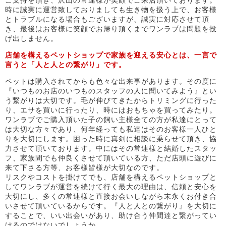
ご支持を頂き、沢山の常連様が笑顔でご来店頂いております。
時に誠実に運営致しておりましても生き物を扱う上で、お客様
とトラブルになる場合もございますが、誠実に対応させて頂
き、最後はお客様に笑顔でお帰り頂くまでワンラブは問題を投
げ出しません。
店舗を構えるペットショップで家族を迎える安心とは、一言で
言うと「人と人との繋がり」です。
ペットは購入されてからも色々な出来事があります。その度に
『いつものお店のいつものスタッフの人に聞いてみよう』とい
う繋がりは大切です。毛が伸びてきたからトリミングに行った
り、エサを買いに行ったり、時にはおもちゃを買ってみたり。
ワンラブでご購入頂いた子の飼い主様全ての方が私達にとって
は大切な方々であり、何年経っても私達はそのお客様一人ひと
りを大切にします。困った時に真剣に相談に乗らせて頂き、協
力させて頂いております。中にはその常連様と結婚したスタッ
フ、家族間でも仲良くさせて頂いている方、ただ店頭に遊びに
来て下さる方等、お客様皆様が大切なのです。
リスクやコストを掛けてでも、店舗を構えるペットショップと
してワンラブが運営を続けて行く最大の理由は、信頼と安心を
大切にし、多くの常連様と直接お会いしながら末永くお付き合
いさせて頂いているからです。『人と人との繋がり』を大切に
することで、いい出会いがあり、助け合う仲間達と繋がってい
けるのではないでしょうか。