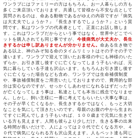
ワンラブにはファミリーの方はもちろん、お一人暮らしの方も
多くご来店頂いております。共通して皆様から不安な点として
質問されるのは、命ある動物であるがゆえの内容ですが『病気
は大丈夫でしょうか？』『長生きするでしょうか？』という質
問です。私はワンラブの代表者として、正直にお話し致しま
す。これはワンラブだからという事ではなく、世界中どこでペ
ットを購入されても同じ事ですが、
今後病気が大丈夫か、長生
きするかは申し訳ありませんが分かりません。
命ある生き物で
ある以上、神のみぞ知る命のタイムリミットはその子その子で
違います。ワンラブで迎えて頂いたお客様の中にも神様のいた
ずらか、お引き渡し後すぐに亡くなってしまう子もいれば、元
気に暮らしている子達も沢山います。もちろんお引き渡し後す
ぐに亡くなった場合なども含め、ワンラブでは生命補償制度
や、事故補償制度をご用意いたしておりますので、費用的な部
分は安心なのですが、せっかくしあわせになれるはずだった子
が亡くなってしまう事は、私達としても本当に残念でなりませ
ん。しかし、飼い主様に一番に考えてもらいたい大事な事は、
その子が早く亡くなるか、長生きするかではなく、もっと大切
なことを気にして頂きたいのです。母親のお腹の中から生まれ
てすぐに死んでしまう子もいれば、１００歳まで元気に生きて
いる方も見えます。人間も彼らより少しだけ、生きる事の出来
る時間が長いだけで、人によっては２０代で亡くなる方や、４
０代で病気になられる方も沢山見えます。人もペット達も同じ