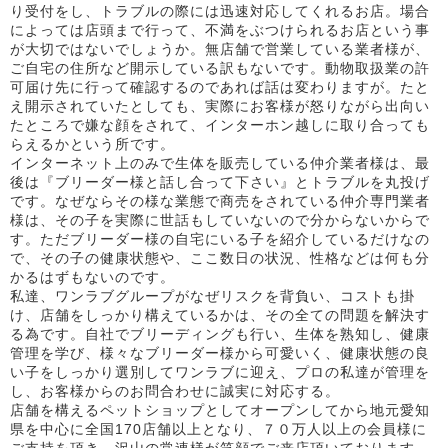
り受付をし、トラブルの際には迅速対応してくれるお店。場合
によっては店頭まで行って、不満をぶつけられるお店という事
が大切ではないでしょうか。無店舗で営業している業者様が、
ご自宅の住所など開示している訳もないです。動物取扱業の許
可届け先に行って確認するのであれば話は変わりますが。たと
え開示されていたとしても、実際にお客様が怒りながら出向い
たところで嫌な顔をされて、インターホン越しに取り合っても
らえるかという所です。
インターネット上のみで生体を販売している仲介業者様は、最
後は『ブリーダー様と話し合って下さい』とトラブルを丸投げ
です。なぜならその様な業態で商売をされている仲介専門業者
様は、その子を実際に世話もしていないので分からないからで
す。ただブリーダー様の自宅にいる子を紹介しているだけなの
で、その子の健康状態や、ここ数日の状況、性格などは何も分
かるはずもないのです。
私達、ワンラブグループがなぜリスクを背負い、コストも掛
け、店舗をしっかり構えているかは、その全ての問題を解決す
る為です。自社でブリーディングも行い、生体を熟知し、健康
管理を学び、様々なブリーダー様から可愛いく、健康状態の良
い子をしっかり選別してワンラブに迎え、プロの私達が管理を
し、お客様からのお問合わせに誠実に対応する。
店舗を構えるペットショップとしてオープンしてから地元愛知
県を中心に全国170店舗以上となり、７０万人以上の会員様に