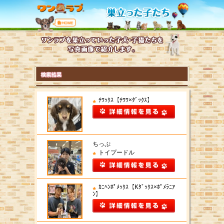
ﾁﾜｯｸｽ【ﾁﾜﾜ×ﾀﾞｯｸｽ】
ちっぷ
トイプードル
ｶﾆﾍﾝﾎﾟﾒｯｸｽ【Kﾀﾞｯｸｽ×ﾎﾟﾒﾗﾆｱ
ﾝ】