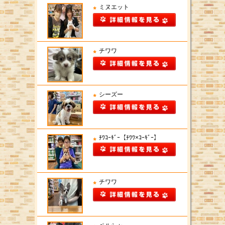
ミヌエット
チワワ
シーズー
ﾁﾜｺｰｷﾞｰ【ﾁﾜﾜ×ｺｰｷﾞｰ】
チワワ