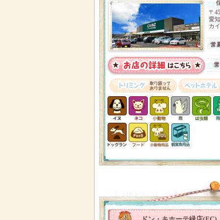
〒45
愛
カイ
ドン・キホーテ緑店(FC)