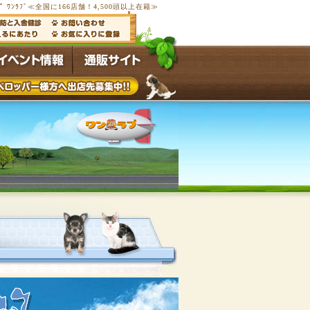
ﾟ ﾜﾝﾗﾌﾞ≪全国に166店舗！4,500頭以上在籍≫