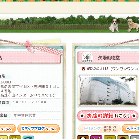
店
矢場動物堂
）
052-242-1115（ワンワンワン
3-0003
知県名古屋市守山区下志段味３丁目１
０４番地
神高速守山インターおりて車で１分
１０：００～２０：００
年中無休営業