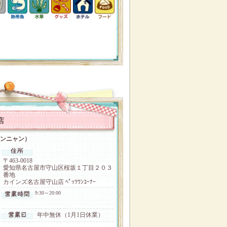
店
ニャンニャン）
〒463-0018
愛知県名古屋市守山区桜坂１丁目２０３
番地
カインズ名古屋守山店 ﾍﾟｯﾂﾜﾝｺｰﾅｰ
9:30～20:00
年中無休（1月1日休業）