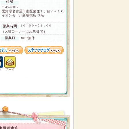
〒457-0012
愛知県名古屋市南区菊住１丁目７－１０
イオンモール新瑞橋店 ３階
１０：００～２１：００
（犬猫コーナーは20:00まで）
年中無休
古屋総本店