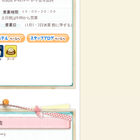
92街区 ﾎｰﾑｾﾝﾀｰﾊﾞﾛｰ千音寺店内
１０：００～２０：００
土日祝は9:00から営業
（1月1・2日休業 館に準ずる）
店
コー）