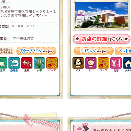
5-0804
知県名古屋市港区当知１－６０１－１
ンズ名古屋当知店 ﾍﾟｯﾂﾜﾝｺｰﾅｰ
９：００～２０：００
年中無休営業
おっきなもふもふ名