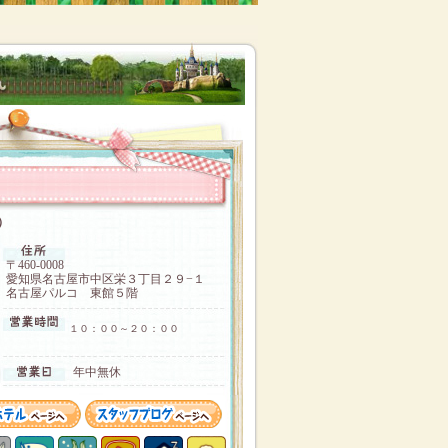
コ）
〒460-0008
愛知県名古屋市中区栄３丁目２９−１
名古屋パルコ 東館５階
１０：００～２０：００
年中無休