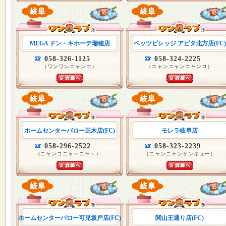
MEGA ドン・キホーテ瑞穂店
ペッツビレッジ アピタ北方店(FC)
058-326-1125
058-324-2225
（ワンワンニャンコ）
（ニャンニャンニャンコ）
ホームセンターバロー正木店(FC)
モレラ岐阜店
058-296-2522
058-323-2239
(ニャンコニャ～ニャ～）
（ニャンニャンサンキュー）
ホームセンターバロー可児坂戸店(FC)
関山王通り店(FC)