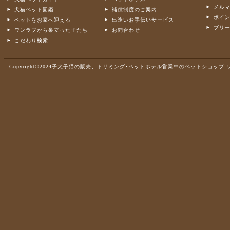
メル
犬猫ペット図鑑
補償制度のご案内
ポイ
ペットをお家へ迎える
出逢いお手伝いサービス
ブリ
ワンラブから巣立った子たち
お問合わせ
こだわり検索
Copyright©2024子犬子猫の販売、トリミング･ペットホテル営業中のペットショップ ワンラブ .A