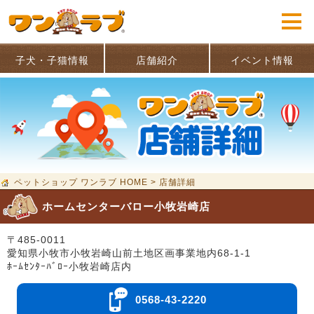
子犬・子猫情報
店舗紹介
イベント情報
ペットショップ ワンラブ HOME
>
店舗詳細
ホームセンターバロー小牧岩崎店
〒485-0011
愛知県小牧市小牧岩崎山前土地区画事業地内68-1-1
ﾎｰﾑｾﾝﾀｰﾊﾞﾛｰ小牧岩崎店内
0568-43-2220