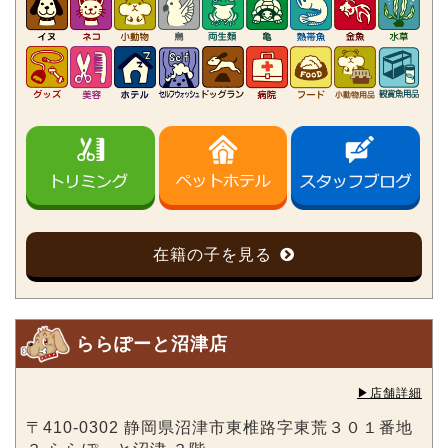
在籍の子を見る
ららぽーと沼津店
▶︎店舗詳細
〒410-0302 静岡県沼津市東椎路字東荒３０１番地