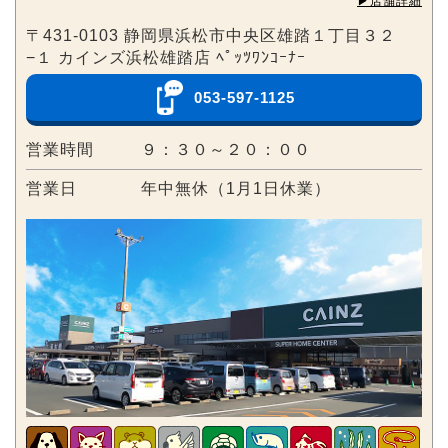
▶︎店舗詳細
〒431-0103 静岡県浜松市中央区雄踏１丁目３２
−１ カインズ浜松雄踏店 ﾍﾟｯﾂﾜﾝｺｰﾅｰ
053-597-1125
営業時間
９：３０～２０：００
営業日
年中無休（1月1日休業）