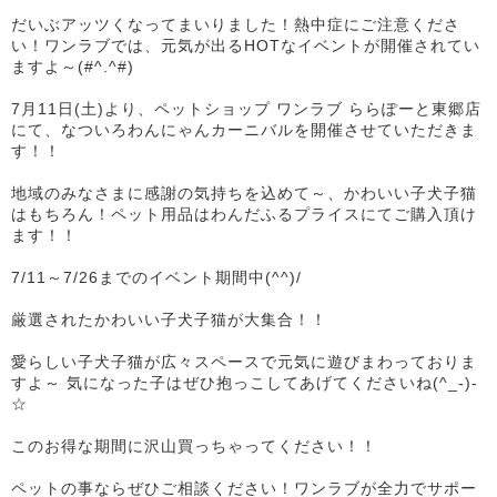
だいぶアッツくなってまいりました！熱中症にご注意くださ
い！ワンラブでは、元気が出るHOTなイベントが開催されてい
ますよ～(#^.^#)
7月11日(土)より、ペットショップ ワンラブ ららぽーと東郷店
にて、なついろわんにゃんカーニバルを開催させていただきま
す！！
地域のみなさまに感謝の気持ちを込めて～、かわいい子犬子猫
はもちろん！ペット用品はわんだふるプライスにてご購入頂け
ます！！
7/11～7/26までのイベント期間中(^^)/
厳選されたかわいい子犬子猫が大集合！！
愛らしい子犬子猫が広々スペースで元気に遊びまわっておりま
すよ～ 気になった子はぜひ抱っこしてあげてくださいね(^_-)-
☆
このお得な期間に沢山買っちゃってください！！
ペットの事ならぜひご相談ください！ワンラブが全力でサポー