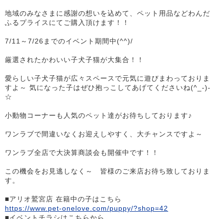
地域のみなさまに感謝の想いを込めて、ペット用品などわんだ
ふるプライスにてご購入頂けます！！
7/11～7/26までのイベント期間中(^^)/
厳選されたかわいい子犬子猫が大集合！！
愛らしい子犬子猫が広々スペースで元気に遊びまわっておりま
すよ～ 気になった子はぜひ抱っこしてあげてくださいね(^_-)-
☆
小動物コーナーも人気のペット達がお待ちしております♪
ワンラブで間違いなくお迎えしやすく、大チャンスですよ～
ワンラブ全店で大決算商談会も開催中です！！
この機会をお見逃しなく～ 皆様のご来店お待ち致しておりま
す。
■アリオ鷲宮店 在籍中の子はこちら
https://www.pet-onelove.com/puppy/?shop=42
■イベントチラシはこちらから