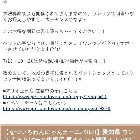
☆
大決算商談会も開催されておりますので、ワンラブで間違いな
くお迎えしやすく、大チャンスですよ～
このお得な期間に沢山買っちゃってください！！
ペットの事ならぜひご相談ください！ワンラブが全力でサポー
トさせていただきます(^^)/
7/18・19・20は爬虫類/植物/小動物が大集合！！
改めまして、地域の皆様に愛されるペットショップとしてスタ
ッフ一同頑張ってまいりますm(__)m
■アリオ上田店 在籍中の子はこちら
https://www.pet-onelove.com/puppy/?shop=11
■イベントチラシはこちらから
https://www.pet-onelove.com/column/post-9278
【なついろわんにゃんカーニバル!!】愛知県 ワン
ラブ ららぽーと東郷店 夏イベント開催！！7/11