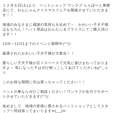
１２月６日(土)より、ペットショップ ワンラブ ららぽーと東郷
店にて、わんにゃんクリスマスフェアを開催させていただきま
す！！
地域のみなさまに感謝の気持ちを込めて～、かわいい子犬子猫
はもちろん！ペット用品はわんだふるプライスにてご購入頂け
ます！！
12/6～12/21までのイベント期間中(^^)/
厳選されたかわいい子犬子猫が大集合！！
愛らしい子犬子猫が広々スペースで元気に遊びまわっておりま
すよ～ 気になった子はぜひ抱っこしてあげてくださいね(^_-)-
☆
このお得な期間に沢山買っちゃってください！！
ペットの事ならぜひご相談ください！ワンラブが全力でサポー
トさせていただきます(^^)/
改めまして、地域の皆様に愛されるペットショップとしてスタ
ッフ一同頑張ってまいりますm(__)m