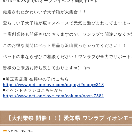
9/13～9/28までのオープンイベント期間中(^^)/
厳選されたかわいい子犬子猫が大集合！！
愛らしい子犬子猫が広々スペースで元気に遊びまわってますよ～ 気
全店創業祭も開催されておりますので、ワンラブで間違いなくお迎え
このお得な期間にペット用品も沢山買っちゃってください！！
ペットの事ならぜひご相談ください！ワンラブが全力でサポートさせ
皆様のご来店お待ち致しておりますm(__)m
■埼玉寄居店 在籍中の子はこちら
https://www.pet-onelove.com/puppy/?shop=313
■イベントチラシはこちらから
https://www.pet-onelove.com/column/post-7381
【大創業祭 開催！！】愛知県 ワンラブ イオンモー
2025-09-05