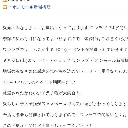
イオンモール新瑞橋店
愛知のみなさま！！お世話になっております!ワンラブです(^^)/
季節の変わり目になってまいりますので、体調にはご注意くださ
ワンラブでは、元気が出るHOTなイベントが開催されていきますよ～
９月６日(土)より、ペットショップ ワンラブ イオンモール新
地域のみなさまに感謝の気持ちを込めて～、ペット用品などわん
9/6～9/21までのイベント期間中(^^)/
厳選されたかわいい子犬子猫が大集合！！
愛らしい子犬子猫が広々スペースで元気に遊びまわっておりますよ～
全店商談会も開催されておりますので、ワンラブで間違いなくお
このお得な期間に沢山買っちゃってください！！