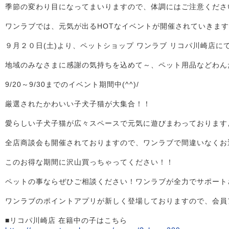
季節の変わり目になってまいりますので、体調にはご注意くださ
ワンラブでは、元気が出るHOTなイベントが開催されていきますよ～
９月２０日(土)より、ペットショップ ワンラブ リコパ川崎店
地域のみなさまに感謝の気持ちを込めて～、ペット用品などわん
9/20～9/30までのイベント期間中(^^)/
厳選されたかわいい子犬子猫が大集合！！
愛らしい子犬子猫が広々スペースで元気に遊びまわっておりますよ～
全店商談会も開催されておりますので、ワンラブで間違いなくお
このお得な期間に沢山買っちゃってください！！
ペットの事ならぜひご相談ください！ワンラブが全力でサポートさせ
ワンラブのポイントアプリが新しく登場しておりますので、会員
■リコパ川崎店 在籍中の子はこちら