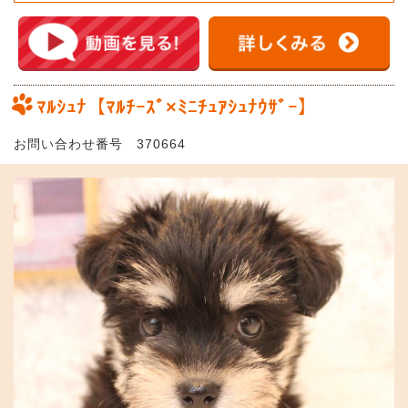
ﾏﾙｼｭﾅ【ﾏﾙﾁｰｽﾞ×ﾐﾆﾁｭｱｼｭﾅｳｻﾞｰ】
お問い合わせ番号 370664