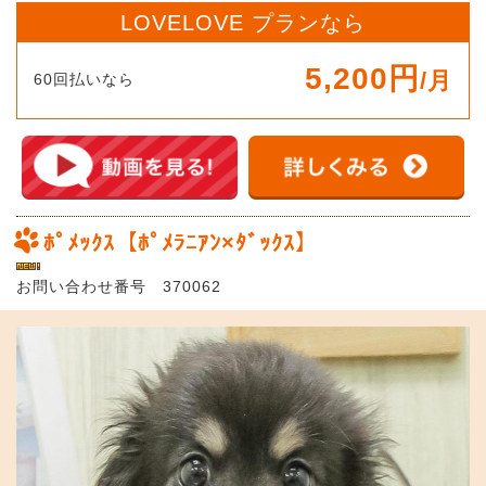
LOVELOVE プランなら
5,200円
/月
60回払いなら
ﾎﾟﾒｯｸｽ【ﾎﾟﾒﾗﾆｱﾝ×ﾀﾞｯｸｽ】
お問い合わせ番号 370062