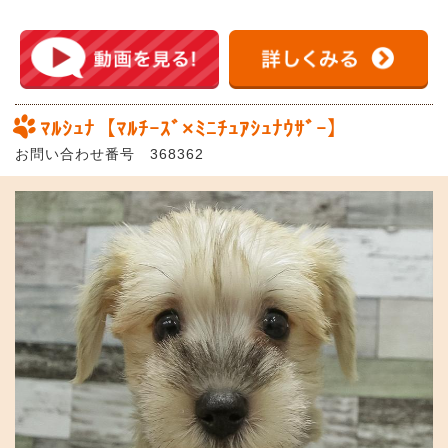
ﾏﾙｼｭﾅ【ﾏﾙﾁｰｽﾞ×ﾐﾆﾁｭｱｼｭﾅｳｻﾞｰ】
お問い合わせ番号 368362