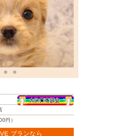
店
800円）
OVE プランなら