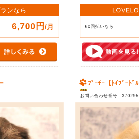
 プランなら
LOVEL
6,700円
/月
60回払いなら
ー
ﾌﾟｰﾁｰ【ﾄｲﾌﾟｰﾄﾞ
お問い合わせ番号 370295