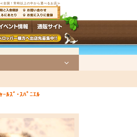
ブ≪全国
！常時
以上の中から選べるお店≫
ｬｰﾙｽﾞ･ｽﾊﾟﾆｴﾙ