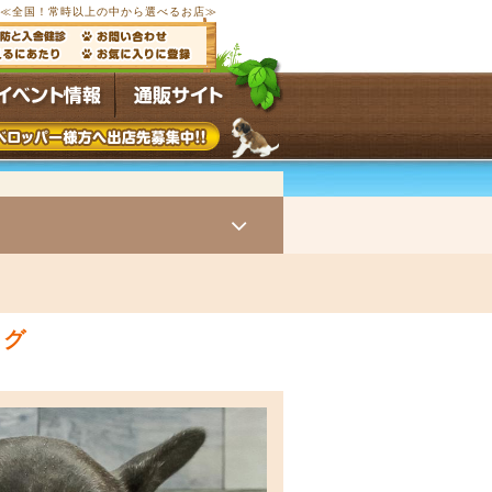
ブ≪全国
！常時
以上の中から選べるお店≫
ッグ