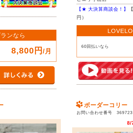
【★ 大決算商談会！】
【
円）
LOVEL
 プランなら
60回払いなら
8,800円
/月
ー
ボーダーコリー
お問い合わせ番号 369723
8