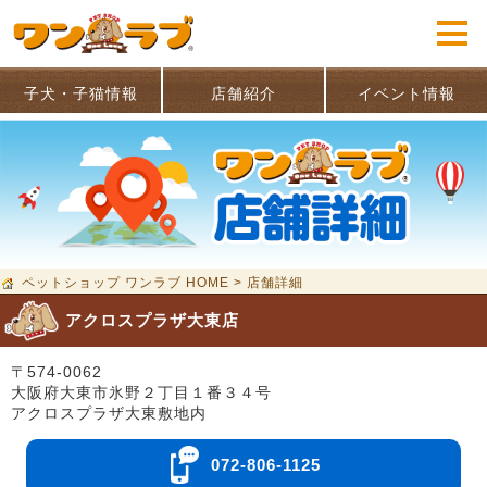
子犬・子猫情報
店舗紹介
イベント情報
ペットショップ ワンラブ HOME
>
店舗詳細
アクロスプラザ大東店
〒574-0062
大阪府大東市氷野２丁目１番３４号
アクロスプラザ大東敷地内
072-806-1125