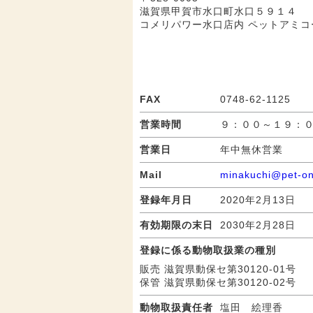
滋賀県甲賀市水口町水口５９１４
コメリパワー水口店内 ペットアミコ
FAX
0748-62-1125
営業時間
９：００～１９：
営業日
年中無休営業
Mail
minakuchi@pet-o
登録年月日
2020年2月13日
有効期限の末日
2030年2月28日
登録に係る動物取扱業の種別
販売 滋賀県動保セ第30120-01号
保管 滋賀県動保セ第30120-02号
動物取扱責任者
塩田 絵理香