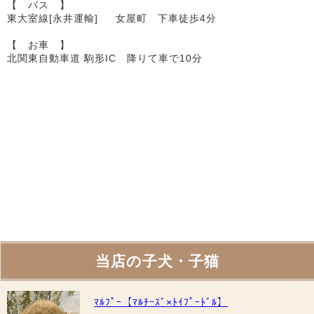
【 バス 】
東大室線[永井運輸] 女屋町 下車徒歩4分
【 お車 】
北関東自動車道 駒形IC 降りて車で10分
当店の子犬・子猫
ﾏﾙﾌﾟｰ【ﾏﾙﾁｰｽﾞ×ﾄｲﾌﾟｰﾄﾞﾙ】