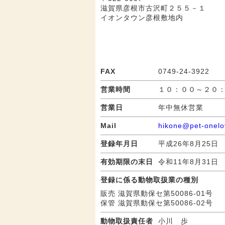
滋賀県彦根市古沢町２５５－１
イオンタウン彦根敷地内
FAX
0749-24-3922
営業時間
１０：００～２０
営業日
年中無休営業
Mail
hikone@pet-onel
登録年月日
平成26年8月25日
有効期限の末日
令和11年8月31日
登録に係る動物取扱業の種別
販売 滋賀県動保セ第50086-01号
保管 滋賀県動保セ第50086-02号
動物取扱責任者
小川 歩