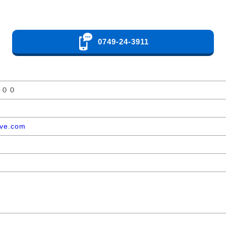
0749-24-3911
：００
ove.com