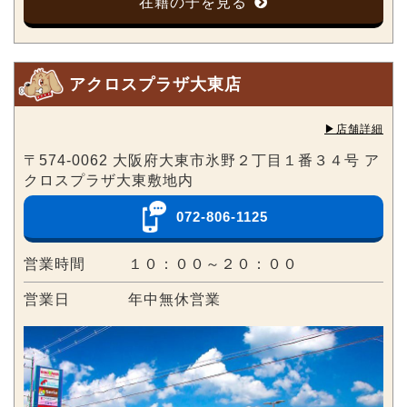
在籍の子を見る
アクロスプラザ大東店
▶︎店舗詳細
〒574-0062 大阪府大東市氷野２丁目１番３４号 ア
クロスプラザ大東敷地内
072-806-1125
営業時間
１０：００～２０：００
営業日
年中無休営業