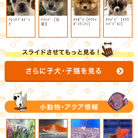
ﾌﾚﾝﾁﾌﾞﾙﾄﾞｯ
ﾏﾒｼﾊﾞ【豆
ﾁﾜﾎﾟﾒ【ﾁﾜﾜ×
ﾁﾜﾊﾟﾋﾟ【ﾁﾜﾜ
ｸﾞ
柴】
ﾎﾟﾒﾗﾆｱﾝ】
×ﾊﾟﾋﾟﾖﾝ】