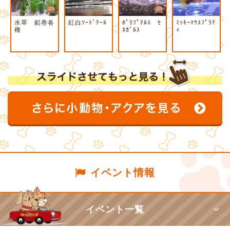
水草 鉛巻各
紅白ｿｰﾄﾞﾃｰﾙ
ﾎﾟﾘﾌﾟﾃﾙｽ ｾ
ﾐｯｷｰﾏｳｽﾌﾟﾗﾃ
種
ﾈｶﾞﾙｽ
ｨ
イベント情報
イベント一覧