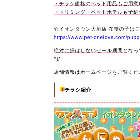
・チラシ価格のペット用品もご用意
・トリミング・ペットホテルも予約
☆イオンタウン大垣店 在籍の子
https://www.pet-onelove.com/pup
絶対に損はしないセール期間
となっ
^)/
店舗情報はホームページをご覧くだ
チラシ紹介