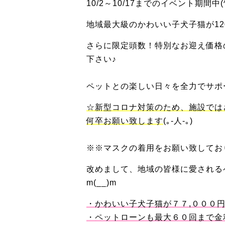
10/2～10/17までのイベント期間中(^
地域最大級のかわいい子犬子猫が12
さらに限定頭数！特別なお迎え価格
下さい♪
ペットとの楽しい日々を全力でサポー
☆新型コロナ対策のため、施設では
何卒お願い致します
(｡-人-｡)
※※マスクの着用をお願い致してお
改めまして、地域の皆様に愛される
m(__)m
・かわいい子犬子猫が７７,０００
・ペットローンも最大６０回まで金