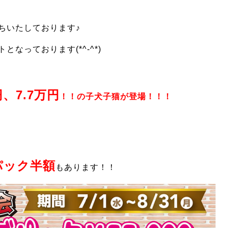
ちいたしております♪
なっております(*^-^*)
円、7.7万円
！！の子犬子猫が登場！！！
パック半額
もあります！！