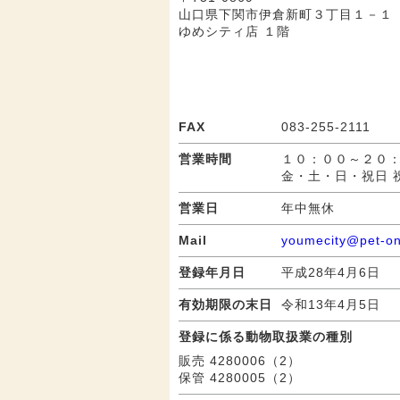
山口県下関市伊倉新町３丁目１－１
ゆめシティ店 １階
FAX
083-255-2111
営業時間
１０：００～２０
金・土・日・祝日 
営業日
年中無休
Mail
youmecity@pet-o
登録年月日
平成28年4月6日
有効期限の末日
令和13年4月5日
登録に係る動物取扱業の種別
販売 4280006（2）
保管 4280005（2）