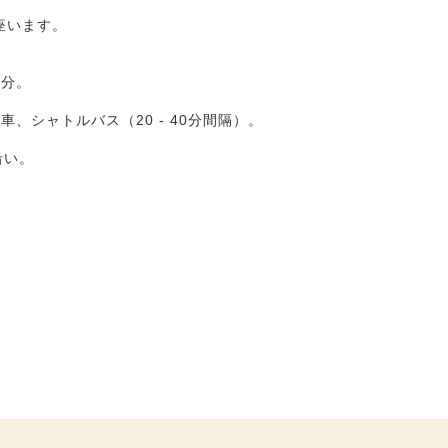
座います。
０分。
車、シャトルバス（20 - 40分間隔）。
沿い。