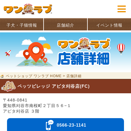
子犬・子猫情報
店舗紹介
イベント情報
ペットショップ ワンラブ HOME
>
店舗詳細
ペッツビレッジ アピタ刈谷店(FC)
〒448-0841
愛知県刈谷市南桜町２丁目５６−１
アピタ刈谷店 ３階
0566-23-1141