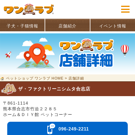
子犬・子猫情報
店舗紹介
イベント情報
ペットショップ ワンラブ HOME
>
店舗詳細
ザ・ファクトリーニシムタ合志店
〒861-1114
熊本県合志市竹迫２２８５
ホーム＆ＤＩＹ館 ペットコーナー
096-249-2211