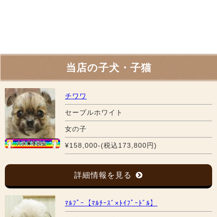
当店の子犬・子猫
チワワ
セーブルホワイト
女の子
¥158,000-(税込173,800円)
詳細情報を見る
ﾏﾙﾌﾟｰ【ﾏﾙﾁｰｽﾞ×ﾄｲﾌﾟｰﾄﾞﾙ】