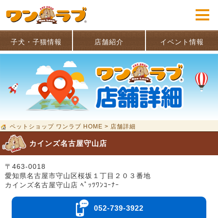
子犬・子猫情報
店舗紹介
イベント情報
ペットショップ ワンラブ HOME
>
店舗詳細
カインズ名古屋守山店
〒463-0018
愛知県名古屋市守山区桜坂１丁目２０３番地
カインズ名古屋守山店 ﾍﾟｯﾂﾜﾝｺｰﾅｰ
052-739-3922