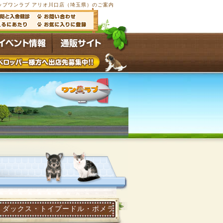
ップワンラブ アリオ川口店（埼玉県）のご案内
トイプードル・ポメラニアン他多数の子犬子猫が常時5000頭以