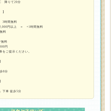
C 降りて20分
 】
 3時間無料
,000円以上 ＝ +1時間無料
間無料
で無料
00円
券をご提示ください。
】
歩8分
】
」下車 徒歩5分