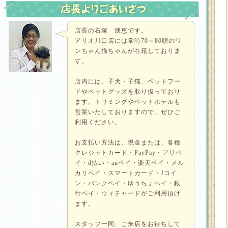
店長の石塚 朋恵です。
アリオ川口店には常時70～80頭のワ
ンちゃん猫ちゃんが在籍しておりま
す。
店内には、子犬・子猫、ペットフー
ドやペットグッズを取り扱っており
ます。トリミングやペットホテルも
営業いたしておりますので、ぜひご
利用ください。
お支払い方法は、現金または、各種
クレジットカード・PayPay・アリペ
イ・d払い・auペイ・楽天ペイ・メル
カリペイ・スマートカード・Jコイ
ン・バンクペイ・ゆうちょペイ・銀
行ペイ・ウィチャードがご利用頂け
ます。
スタッフ一同、ご来店をお待ちして