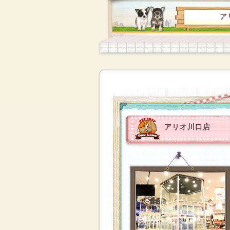
ア
アリオ川口店