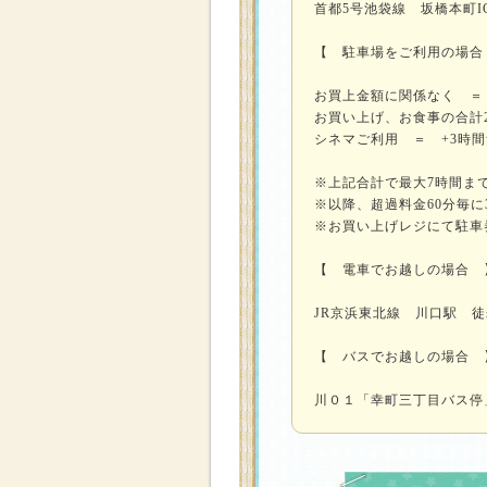
首都5号池袋線 坂橋本町I
【 駐車場をご利用の場合
お買上金額に関係なく ＝
お買い上げ、お食事の合計2
シネマご利用 ＝ +3時
※上記合計で最大7時間ま
※以降、超過料金60分毎に3
※お買い上げレジにて駐車
【 電車でお越しの場合 
JR京浜東北線 川口駅 徒
【 バスでお越しの場合 
川０１「幸町三丁目バス停