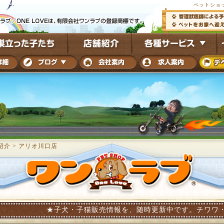
ペットショ
紹介
>
アリオ川口店
★子犬・子猫販売情報を、随時更新中です。チワワ・ダックス・