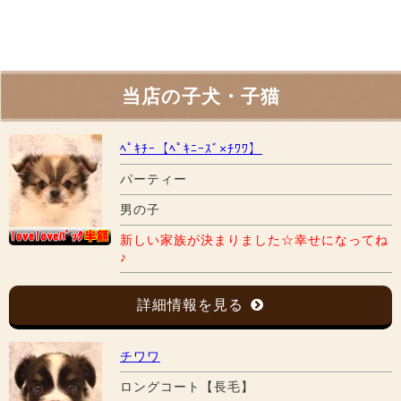
当店の子犬・子猫
ﾍﾟｷﾁｰ【ﾍﾟｷﾆｰｽﾞ×ﾁﾜﾜ】
パーティー
男の子
新しい家族が決まりました☆幸せになってね
♪
詳細情報を見る
チワワ
ロングコート【長毛】