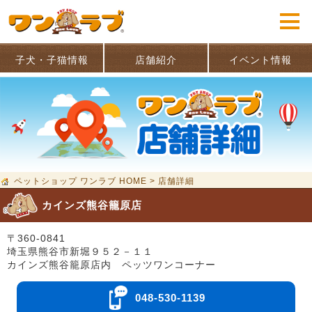
子犬・子猫情報
店舗紹介
イベント情報
ペットショップ ワンラブ HOME
>
店舗詳細
カインズ熊谷籠原店
〒360-0841
埼玉県熊谷市新堀９５２－１１
カインズ熊谷籠原店内 ペッツワンコーナー
048-530-1139