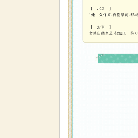
【 バス 】
1他：久保原-自衛隊前-都
【 お車 】
宮崎自動車道 都城IC 降り