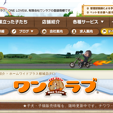
紹介
>
ホームワイドプラス都城店(FC)
★子犬・子猫販売情報を、随時更新中です。チワワ・ダックス・