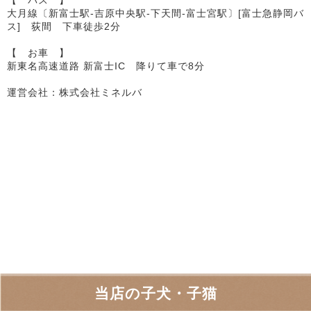
大月線〔新富士駅-吉原中央駅-下天間-富士宮駅〕[富士急静岡バ
ス] 荻間 下車徒歩2分
【 お車 】
新東名高速道路 新富士IC 降りて車で8分
運営会社：株式会社ミネルバ
当店の子犬・子猫