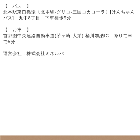
【 バス 】
北本駅東口循環〔北本駅-グリコ-三国コカコーラ〕[けんちゃん
バス] 丸中8丁目 下車徒歩5分
【 お車 】
首都圏中央連絡自動車道(茅ヶ崎-大栄) 桶川加納IC 降りて車
で5分
運営会社：株式会社ミネルバ