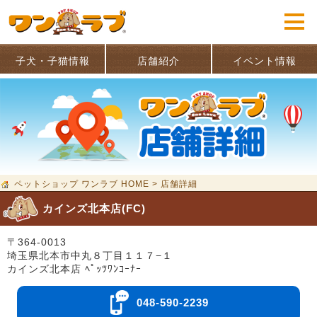
子犬・子猫情報
店舗紹介
イベント情報
ペットショップ ワンラブ HOME
>
店舗詳細
カインズ北本店(FC)
〒364-0013
埼玉県北本市中丸８丁目１１７−１
カインズ北本店 ﾍﾟｯﾂﾜﾝｺｰﾅｰ
048-590-2239