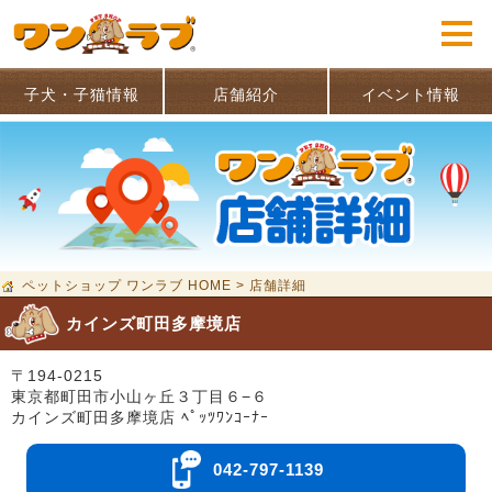
子犬・子猫情報
店舗紹介
イベント情報
ペットショップ ワンラブ HOME
>
店舗詳細
カインズ町田多摩境店
〒194-0215
東京都町田市小山ヶ丘３丁目６−６
カインズ町田多摩境店 ﾍﾟｯﾂﾜﾝｺｰﾅｰ
042-797-1139