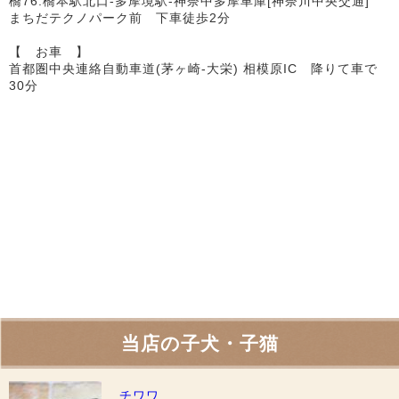
橋76:橋本駅北口-多摩境駅-神奈中多摩車庫[神奈川中央交通]
まちだテクノパーク前 下車徒歩2分
【 お車 】
首都圏中央連絡自動車道(茅ヶ崎-大栄) 相模原IC 降りて車で
30分
当店の子犬・子猫
チワワ