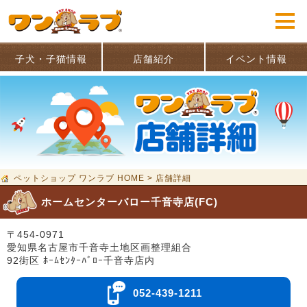
子犬・子猫情報
店舗紹介
イベント情報
ペットショップ ワンラブ HOME
>
店舗詳細
ホームセンターバロー千音寺店(FC)
〒454‐0971
愛知県名古屋市千音寺土地区画整理組合
92街区 ﾎｰﾑｾﾝﾀｰﾊﾞﾛｰ千音寺店内
052-439-1211