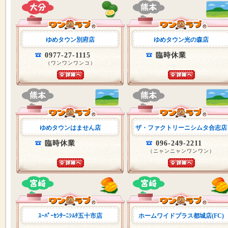
ゆめタウン別府店
ゆめタウン光の森店
0977-27-1115
臨時休業
（ワンワンワンコ）
ゆめタウンはません店
ザ・ファクトリーニシムタ合志店
臨時休業
096-249-2211
（ニャンニャンワンワン）
ｽｰﾊﾟｰｾﾝﾀｰﾆｼﾑﾀ五十市店
ホームワイドプラス都城店(FC)