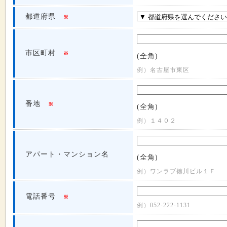
都道府県
※
市区町村
※
(全角)
例）名古屋市東区
番地
※
(全角)
例）１４０２
アパート・マンション名
(全角)
例）ワンラブ徳川ビル１Ｆ
電話番号
※
例）052-222-1131