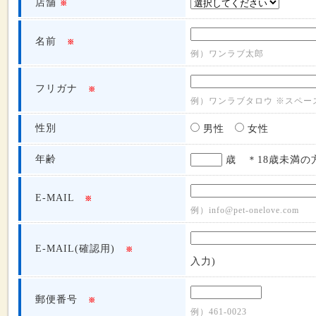
店舗
※
名前
※
例）ワンラブ太郎
フリガナ
※
例）ワンラブタロウ ※スペー
性別
男性
女性
年齢
歳 ＊18歳未満の
E-MAIL
※
例）info@pet-onelove.com
E-MAIL(確認用)
※
入力)
郵便番号
※
例）461-0023