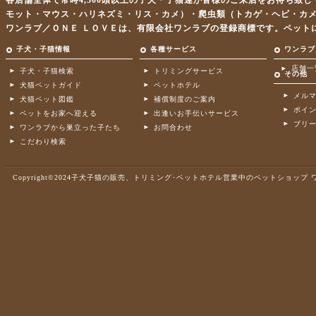
各店舗全体で常時4,500頭以上の子犬・子猫達が皆様のご来店をお待ち致
モット・マウス・ハリネズミ・リス・カメ）・爬虫類（トカゲ・ヘビ・カ
ワンラブ／ＯＮＥ ＬＯＶＥは、有限会社ワンラブの登録商標です。ペット
子犬・子猫情報
各種サービス
ワンラブ
店舗一
子犬・子猫検索
トリミングサービス
その他
犬猫ペットガイド
ペットホテル
メル
犬猫ペット図鑑
補償制度のご案内
ポイ
ペットをお家へ迎える
出逢いお手伝いサービス
ブリ
ワンラブから巣立った子たち
お問合わせ
こだわり検索
Copyright©2024子犬子猫の販売、トリミング･ペットホテル営業中のペットショップ ワンラブ .A